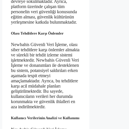
devreye sokulmaktadır. Ayrıca,
platform üzerinde çalışan tüm
personelin veri güvenliği konusunda
eğitim alması, güvenlik kültürünün
yerleşmesine katkıda bulunmaktadır.
Olası Tehditlere Karşı Önlemler
Newbahis Güvenli Veri İşleme, olası
siber tehditlere karşı önlemler almakta
ve sürekli bir tehdit izleme sistemi
işletmektedir. Newbahis Güvenli Veri
İşleme ve donanımları ile desteklenen
bu sistem, potansiyel saldırıları erken
aşamada tespit etmeyi
amaçlamaktadır. Ayrıca, bu tehditlere
karşı acil müdahale planları
geliştirilmektedir. Bu sayede,
kullanıcıların verileri her durumda
korunmakta ve güvenlik ihlalleri en
aza indirilmektedir.
Kullanıcı Verilerinin Analizi ve Kullanımı