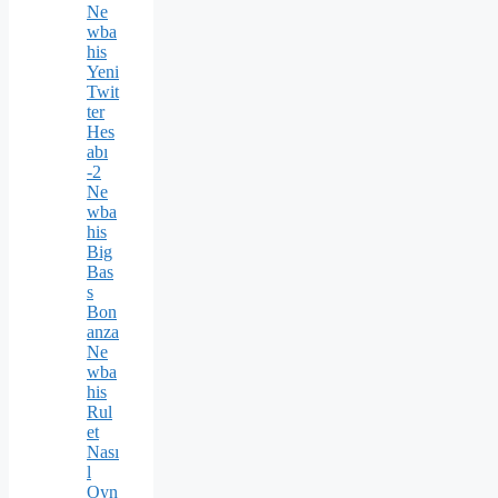
Ne
wba
his
Yeni
Twit
ter
Hes
abı
-2
Ne
wba
his
Big
Bas
s
Bon
anza
Ne
wba
his
Rul
et
Nası
l
Oyn