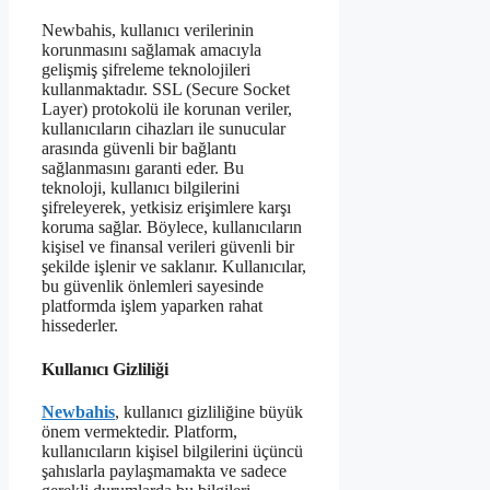
Newbahis, kullanıcı verilerinin
korunmasını sağlamak amacıyla
gelişmiş şifreleme teknolojileri
kullanmaktadır. SSL (Secure Socket
Layer) protokolü ile korunan veriler,
kullanıcıların cihazları ile sunucular
arasında güvenli bir bağlantı
sağlanmasını garanti eder. Bu
teknoloji, kullanıcı bilgilerini
şifreleyerek, yetkisiz erişimlere karşı
koruma sağlar. Böylece, kullanıcıların
kişisel ve finansal verileri güvenli bir
şekilde işlenir ve saklanır. Kullanıcılar,
bu güvenlik önlemleri sayesinde
platformda işlem yaparken rahat
hissederler.
Kullanıcı Gizliliği
Newbahis
, kullanıcı gizliliğine büyük
önem vermektedir. Platform,
kullanıcıların kişisel bilgilerini üçüncü
şahıslarla paylaşmamakta ve sadece