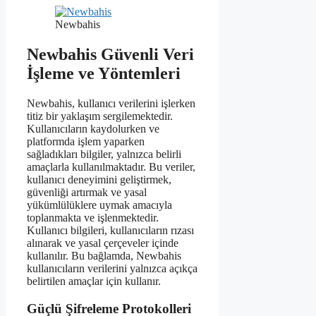
Newbahis
Newbahis Güvenli Veri
İşleme ve Yöntemleri
Newbahis, kullanıcı verilerini işlerken
titiz bir yaklaşım sergilemektedir.
Kullanıcıların kaydolurken ve
platformda işlem yaparken
sağladıkları bilgiler, yalnızca belirli
amaçlarla kullanılmaktadır. Bu veriler,
kullanıcı deneyimini geliştirmek,
güvenliği artırmak ve yasal
yükümlülüklere uymak amacıyla
toplanmakta ve işlenmektedir.
Kullanıcı bilgileri, kullanıcıların rızası
alınarak ve yasal çerçeveler içinde
kullanılır. Bu bağlamda, Newbahis
kullanıcıların verilerini yalnızca açıkça
belirtilen amaçlar için kullanır.
Güçlü Şifreleme Protokolleri