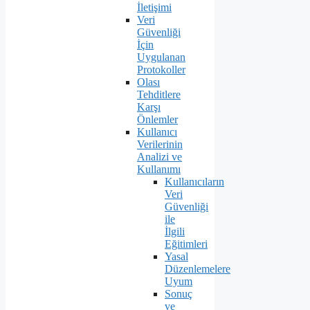
İletişimi
Veri
Güvenliği
İçin
Uygulanan
Protokoller
Olası
Tehditlere
Karşı
Önlemler
Kullanıcı
Verilerinin
Analizi ve
Kullanımı
Kullanıcıların
Veri
Güvenliği
ile
İlgili
Eğitimleri
Yasal
Düzenlemelere
Uyum
Sonuç
ve