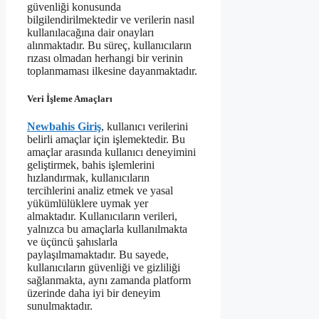
güvenliği konusunda
bilgilendirilmektedir ve verilerin nasıl
kullanılacağına dair onayları
alınmaktadır. Bu süreç, kullanıcıların
rızası olmadan herhangi bir verinin
toplanmaması ilkesine dayanmaktadır.
Veri İşleme Amaçları
Newbahis Giriş
, kullanıcı verilerini
belirli amaçlar için işlemektedir. Bu
amaçlar arasında kullanıcı deneyimini
geliştirmek, bahis işlemlerini
hızlandırmak, kullanıcıların
tercihlerini analiz etmek ve yasal
yükümlülüklere uymak yer
almaktadır. Kullanıcıların verileri,
yalnızca bu amaçlarla kullanılmakta
ve üçüncü şahıslarla
paylaşılmamaktadır. Bu sayede,
kullanıcıların güvenliği ve gizliliği
sağlanmakta, aynı zamanda platform
üzerinde daha iyi bir deneyim
sunulmaktadır.