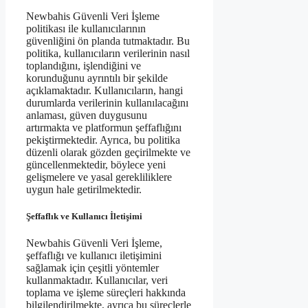
Newbahis Güvenli Veri İşleme
politikası ile kullanıcılarının
güvenliğini ön planda tutmaktadır. Bu
politika, kullanıcıların verilerinin nasıl
toplandığını, işlendiğini ve
korunduğunu ayrıntılı bir şekilde
açıklamaktadır. Kullanıcıların, hangi
durumlarda verilerinin kullanılacağını
anlaması, güven duygusunu
artırmakta ve platformun şeffaflığını
pekiştirmektedir. Ayrıca, bu politika
düzenli olarak gözden geçirilmekte ve
güncellenmektedir, böylece yeni
gelişmelere ve yasal gerekliliklere
uygun hale getirilmektedir.
Şeffaflık ve Kullanıcı İletişimi
Newbahis Güvenli Veri İşleme,
şeffaflığı ve kullanıcı iletişimini
sağlamak için çeşitli yöntemler
kullanmaktadır. Kullanıcılar, veri
toplama ve işleme süreçleri hakkında
bilgilendirilmekte, ayrıca bu süreçlerle