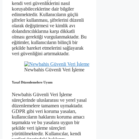
kendi veri güvenliklerini nasıl
koruyabileceklerine dair bilgiler
edinmektedir. Kullanıcıların güçlü
şifreler kullanması, şifrelerini düzenli
olarak değiştirmesi ve kimlik avı
dolandırıcılıklarına karşı dikkatli
olması gerektiği vurgulanmaktadır. Bu
eğitimler, kullanıcıların bilinçli bir
şekilde hareket etmelerini sağlayarak
veri güvenliğini artırmaktadır.
Newbahis Güvenli Veri İşleme
Yasal Düzenlemelere Uyum
Newbahis Güvenli Veri İşleme
süreçlerinde uluslararası ve yerel yasal
düzenlemelere tamamen uymaktadır.
GDPR gibi veri koruma yasaları,
kullanıcıların haklarını koruma amacı
taşımakta ve bu yasalara uygun bir
şekilde veri işleme süreçleri
yürütülmektedir. Kullanıcılar, kendi