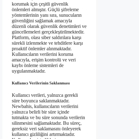
korumak için çeşitli güvenlik
önlemleri almıştır. Güçlü şifreleme
yöntemlerinin yanı sıra, sunucuların
güvenliğini sağlamak amacıyla
düzenli olarak güvenlik denetimleri ve
güncellemeleri gerçekleştirilmektedir.
Platform, olası siber saldırılara karşı
sürekli izlenmekte ve tehditlere karşı
proaktif önlemler alınmaktadır.
Kullanıcıların verilerini koruma
amacıyla, erişim kontrolü ve veri
kaybı önleme sistemleri de
uygulanmaktadır.
Kullanıcı Verilerinin Saklanması
Kullanıcı verileri, yalnızca gerekli
süre boyunca saklanmaktadır.
Newbahis, kullanıcıların verilerini
yalnızca belirli bir süre içinde
tutmakta ve bu süre sonunda verilerin
silinmesini sağlamaktadır. Bu süreç,
gereksiz veri saklamasını önleyerek
kullanıcı gizliliğini artırmaktadır.