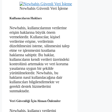
Newbahis Güvenli Veri İşleme
Kullanıcıların Hakları
Newbahis, kullanıcılarının verilerine
erişim haklarına büyük önem
vermektedir. Kullanıcılar, kişisel
verilerine erişme, verilerinin
düzeltilmesini isteme, silinmesini talep
etme ve işlenmesini kısıtlama
haklarına sahiptir. Bu haklar,
kullanıcıların kendi verileri üzerindeki
kontrolünü artırmakta ve veri koruma
yasalarına uygun bir şekilde
yürütülmektedir. Newbahis, bu
hakların nasıl kullanılacağına dair
kullanıcıları bilgilendirmekte ve
gerekli destek hizmetlerini
sunmaktadır.
Veri Güvenliği İçin Alınan Önlemler
Newbahis, kullanıcı verilerini