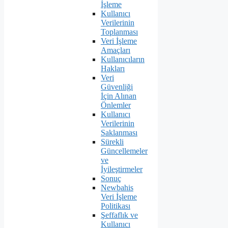
İşleme
Kullanıcı
Verilerinin
Toplanması
Veri İşleme
Amaçları
Kullanıcıların
Hakları
Veri
Güvenliği
İçin Alınan
Önlemler
Kullanıcı
Verilerinin
Saklanması
Sürekli
Güncellemeler
ve
İyileştirmeler
Sonuç
Newbahis
Veri İşleme
Politikası
Şeffaflık ve
Kullanıcı