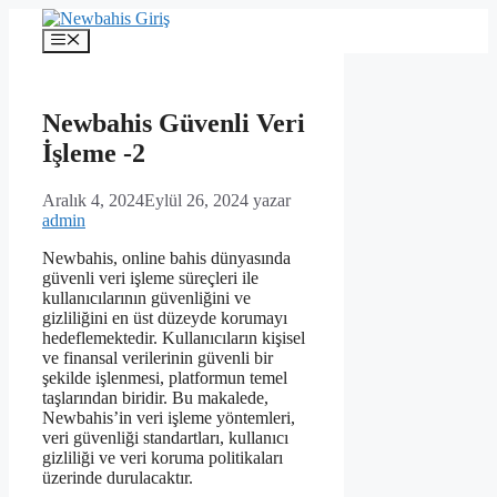
İçeriğe
atla
Menü
Newbahis Güvenli Veri
İşleme -2
Aralık 4, 2024
Eylül 26, 2024
yazar
admin
Newbahis, online bahis dünyasında
güvenli veri işleme süreçleri ile
kullanıcılarının güvenliğini ve
gizliliğini en üst düzeyde korumayı
hedeflemektedir. Kullanıcıların kişisel
ve finansal verilerinin güvenli bir
şekilde işlenmesi, platformun temel
taşlarından biridir. Bu makalede,
Newbahis’in veri işleme yöntemleri,
veri güvenliği standartları, kullanıcı
gizliliği ve veri koruma politikaları
üzerinde durulacaktır.