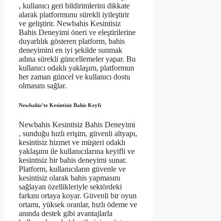
, kullanıcı geri bildirimlerini dikkate
alarak platformunu sürekli iyileştirir
ve geliştirir. Newbahis Kesintisiz
Bahis Deneyimi öneri ve eleştirilerine
duyarlılık gösteren platform, bahis
deneyimini en iyi şekilde sunmak
adına sürekli güncellemeler yapar. Bu
kullanıcı odaklı yaklaşım, platformun
her zaman güncel ve kullanıcı dostu
olmasını sağlar.
Newbahis’te Kesintisiz Bahis Keyfi
Newbahis Kesintisiz Bahis Deneyimi
, sunduğu hızlı erişim, güvenli altyapı,
kesintisiz hizmet ve müşteri odaklı
yaklaşımı ile kullanıcılarına keyifli ve
kesintisiz bir bahis deneyimi sunar.
Platform, kullanıcıların güvenle ve
kesintisiz olarak bahis yapmasını
sağlayan özellikleriyle sektördeki
farkını ortaya koyar. Güvenli bir oyun
ortamı, yüksek oranlar, hızlı ödeme ve
anında destek gibi avantajlarla