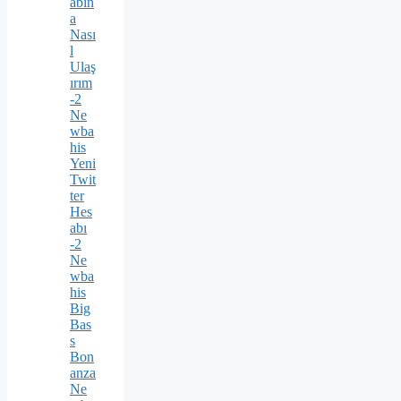
abın
a
Nası
l
Ulaş
ırım
-2
Ne
wba
his
Yeni
Twit
ter
Hes
abı
-2
Ne
wba
his
Big
Bas
s
Bon
anza
Ne