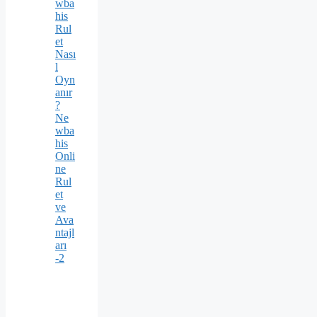
wba
his
Rul
et
Nası
l
Oyn
anır
?
Ne
wba
his
Onli
ne
Rul
et
ve
Ava
ntajl
arı
-2