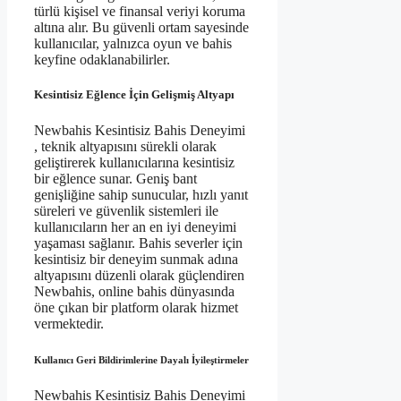
türlü kişisel ve finansal veriyi koruma
altına alır. Bu güvenli ortam sayesinde
kullanıcılar, yalnızca oyun ve bahis
keyfine odaklanabilirler.
Kesintisiz Eğlence İçin Gelişmiş Altyapı
Newbahis Kesintisiz Bahis Deneyimi
, teknik altyapısını sürekli olarak
geliştirerek kullanıcılarına kesintisiz
bir eğlence sunar. Geniş bant
genişliğine sahip sunucular, hızlı yanıt
süreleri ve güvenlik sistemleri ile
kullanıcıların her an en iyi deneyimi
yaşaması sağlanır. Bahis severler için
kesintisiz bir deneyim sunmak adına
altyapısını düzenli olarak güçlendiren
Newbahis, online bahis dünyasında
öne çıkan bir platform olarak hizmet
vermektedir.
Kullanıcı Geri Bildirimlerine Dayalı İyileştirmeler
Newbahis Kesintisiz Bahis Deneyimi