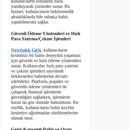
kullanıcıların sorularını hızla
yanıtlayarak çözümler sunar. Bu
hizmet, kullanıcıların beklenmedik
aksaklıklarda bile rahatça bahis
yapabilmesini sağlar.
Güvenli Ödeme Yöntemleri ve Hızlı
Para Yatırma/Çekme İşlemleri
Newbahis Giriş
, kullanıcıların
kesintisiz bir bahis deneyimi yaşaması
için güvenli ve hızlı ödeme yöntemleri
sunar. Kullanıcılar, hızlı para yatırma
ve çekme işlemleri sayesinde
beklemeden bahislerine devam
edebilirler. Platform, popüler ve
güvenilir ödeme yöntemleri ile
çalışarak finansal işlemlerin
güvenliğini sağlarken, işlemlerin
hızını da göz önünde bulundurur. Bu
özellik, kullanıcıların bahis keyfini
kesintiye uğratmadan sürdürmelerine
olanak tanır.
Geniş Kapsamlı Bahis ve Oyun